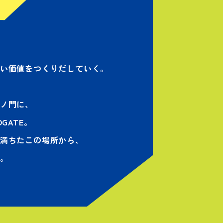
い価値をつくりだしていく。
ノ門に、
GATE。
満ちたこの場所から、
。