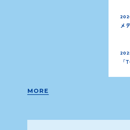
202
メデ
202
「
MORE