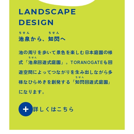
LANDSCAPE
DESIGN
ちせん
ちせん
池泉
から、
知閃
へ
池の周りを歩いて景色を楽しむ日本庭園の様
ちせん
式「
池泉
回遊式庭園」。TORANOGATEも回
遊空間によってつながりを生み出しながら多
ちせん
様なひらめきを創発する「
知閃
回遊式庭園」
になります。
詳しくはこちら