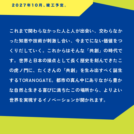
これまで関わらなかった人と人が出会い、
交わらなか
った知恵や技術が刺激し合い、今までにない価値をつ
くりだしていく。
これからはそんな「共創」の時代で
す。
世界と日本の接点として長く歴史を刻んできたこ
の虎ノ門に、
たくさんの「共創」を生み出すべく誕生
するTORANOGATE。
都市の真ん中にありながら豊か
な自然と生きる喜びに満ちたこの場所から、
よりよい
世界を実現するイノベーションが開かれます。